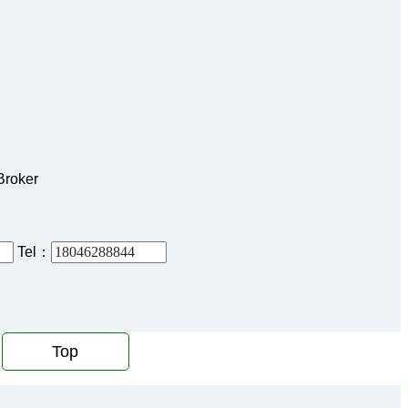
Broker
Tel：
Top