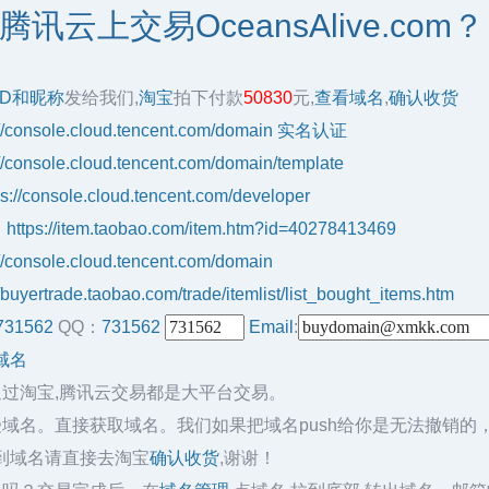
讯云上交易OceansAlive.com？
ID和昵称
发给我们,
淘宝
拍下付款
50830
元,
查看域名
,
确认收货
://console.cloud.tencent.com/domain
实名认证
://console.cloud.tencent.com/domain/template
ps://console.cloud.tencent.com/developer
：
https://item.taobao.com/item.htm?id=40278413469
://console.cloud.tencent.com/domain
//buyertrade.taobao.com/trade/itemlist/list_bought_items.htm
731562
QQ：
731562
Email
:
域名
通过淘宝,腾讯云交易都是大平台交易。
域名。直接获取域名。我们如果把域名push给你是无法撤销的
到域名请直接去淘宝
确认收货
,谢谢！