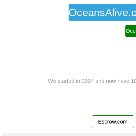
OceansAlive.
Oce
We started in 2004 and now have 18
Escrow.com