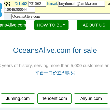
QQ：
731562
Email
:
Te
com
ansAlive.com
HOW TO BUY
ABOUT US
OceansAlive.com for sale
 years of history, serving more than 5,000 customers an
平台一口价立即购买
Juming.com
Tencent.com
Aliyun.com