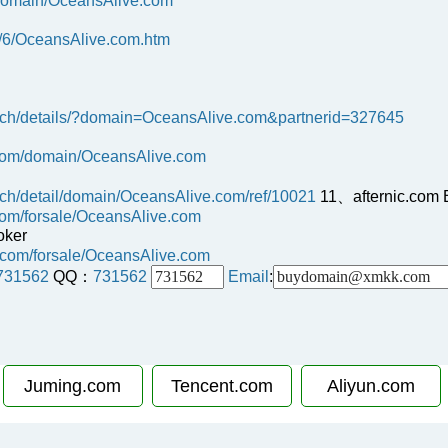
-domain/OceansAlive.com
2/6/OceansAlive.com.htm
arch/details/?domain=OceansAlive.com&partnerid=327645
c.com/domain/OceansAlive.com
rch/detail/domain/OceansAlive.com/ref/10021
11、afternic.com 
.com/forsale/OceansAlive.com
oker
.com/forsale/OceansAlive.com
731562
QQ：
731562
Email
:
Juming.com
Tencent.com
Aliyun.com