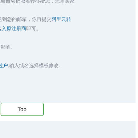
统会自动把域名转移给您，无需卖家
送到您的邮箱，你再提交
阿里云转
转入原注册商
即可。
受影响。
过户
,输入域名选择模板修改.
Top