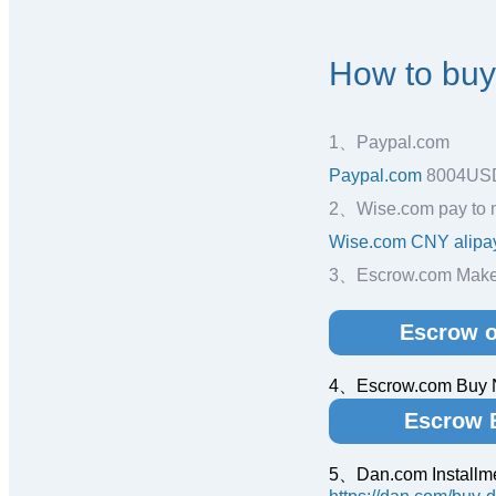
How to bu
1、Paypal.com
Paypal.com
8004US
2、Wise.com pay to 
Wise.com CNY alipa
3、Escrow.com Make 
Escrow o
4、Escrow.com Buy
Escrow 
5、Dan.com Installm