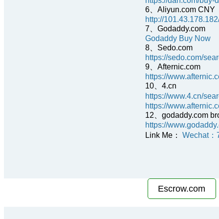
https://dan.com/buy
6、Aliyun.com CNY
http://101.43.178.18
7、Godaddy.com
Godaddy Buy Now
8、Sedo.com
https://sedo.com/se
9、Afternic.com
https://www.afterni
10、4.cn
https://www.4.cn/sea
https://www.afternic
12、godaddy.com br
https://www.godaddy
Link Me：
Wechat：
Escrow.com