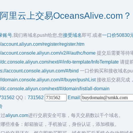
里云上交易OceansAlive.com？
录账号
,我们将域名push给您,您
接受域名
即可.或者
一口价50830
//account.aliyun.com/register/register.htm
://account.console.aliyun.com/v2/#/authc/home
提交后需要等待
://dc.console.aliyun.com/next/#/info-template/InfoTemplate
请提前
ps://account.console.aliyun.com/#/bind
一口价购买和接收域名pu
://domain.console.aliyun.com/#/buyer/pushList
接收后交易完成
//dc.console.aliyun.com/next/#/domain/list/all-domain
731562
QQ：
731562
Email
:
价
通过
aliyun.com
进行交易安全可靠，每天交易数以千个域名。
做哪些准备：邮箱验证，手机验证，身份认证，添加模板。