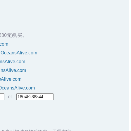
0830元)购买。
.com
o_OceansAlive.com
nsAlive.com
ansAlive.com
sAlive.com
OceansAlive.com
Tel：