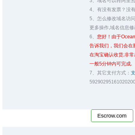
3、域名可以转阿里
4、有没有发票？没
5、怎么修改域名访
更多操作,域名信息修
6、
您好！由于OceansA
告诉我们，我们会在
在淘宝确认收货,非
一般5分钟内可完成.
7、其它支付方式：
5929029516102
Escrow.com