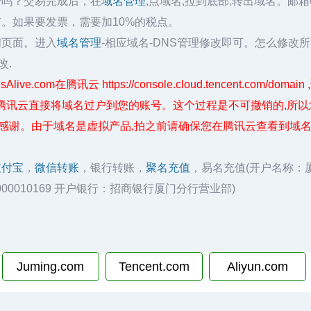
云吗？交易完成后，在
域名管理
,点域名,拉到底部,转出域名。邮
有。如果要发票，需要加10%的税点。
问页面。进入
域名管理
-相应域名-DNS管理修改即可。怎么修改
改.
live.com在腾讯云 https://console.cloud.tencent.com
腾讯云直接将域名过户到您的账号。这个过程是不可撤销的,所以
常感谢。由于域名是虚拟产品,拍之前请确保您在腾讯云查看到域名
支付宝
，
微信转账
，银行转账，
聚名充值
，易名充值(开户名称：
020000010169 开户银行：招商银行厦门分行营业部)
Juming.com
Tencent.com
Aliyun.com