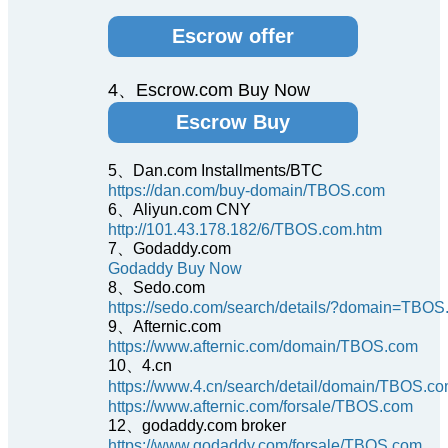
Escrow offer
4、Escrow.com Buy Now
Escrow Buy
5、Dan.com Installments/BTC
https://dan.com/buy-domain/TBOS.com
6、Aliyun.com CNY
http://101.43.178.182/6/TBOS.com.htm
7、Godaddy.com
Godaddy Buy Now
8、Sedo.com
https://sedo.com/search/details/?domain=TBO
9、Afternic.com
https://www.afternic.com/domain/TBOS.com
10、4.cn
https://www.4.cn/search/detail/domain/TBOS.co
https://www.afternic.com/forsale/TBOS.com
12、godaddy.com broker
https://www.godaddy.com/forsale/TBOS.com