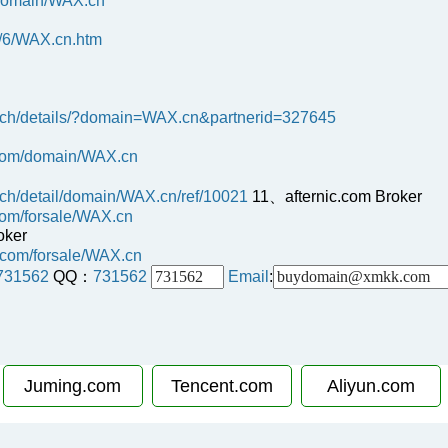
-domain/WAX.cn
2/6/WAX.cn.htm
arch/details/?domain=WAX.cn&partnerid=327645
c.com/domain/WAX.cn
rch/detail/domain/WAX.cn/ref/10021
11、afternic.com Broker
.com/forsale/WAX.cn
oker
.com/forsale/WAX.cn
731562
QQ：
731562
Email
:
Juming.com
Tencent.com
Aliyun.com