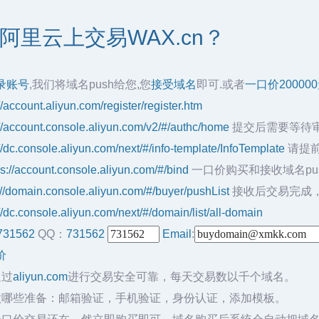
阿里云上交易WAX.cn？
录账号
,我们将域名push给您,您
接受域名
即可.或者
一口价20000
//account.aliyun.com/register/register.htm
://account.console.aliyun.com/v2/#/authc/home
提交后需要等待
://dc.console.aliyun.com/next/#/info-template/InfoTemplate
请提前
ps://account.console.aliyun.com/#/bind
一口价购买和接收域名pu
://domain.console.aliyun.com/#/buyer/pushList
接收后交易完成
//dc.console.aliyun.com/next/#/domain/list/all-domain
731562
QQ：
731562
Email
:
价
通过
aliyun.com
进行交易安全可靠，每天交易数以千个域名。
做哪些准备：邮箱验证，手机验证，身份认证，添加模板。