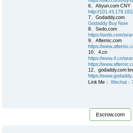
https://dan.com/buy
6、Aliyun.com CNY
http://101.43.178.18
7、Godaddy.com
Godaddy Buy Now
8、Sedo.com
https://sedo.com/se
9、Afternic.com
https://www.afterni
10、4.cn
https://www.4.cn/sea
https://www.afternic
12、godaddy.com br
https://www.godaddy
Link Me：
Wechat：
Escrow.com