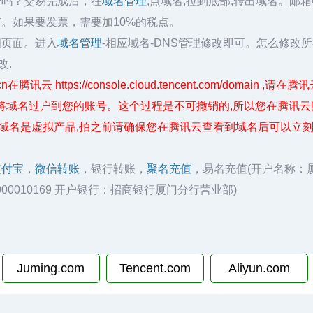
云吗？交易完成后，在
域名管理
,点域名,拉到底部,转出域名。邮
有。如果要发票，需要加10%的税点。
问页面。进入
域名管理
-相应域名-DNS管理修改即可。怎么修改
改.
腾讯云 https://console.cloud.tencent.com/doma
将域名过户到您的账号。这个过程是不可撤销的,所以您在腾讯云
于域名是虚拟产品,拍之前请确保您在腾讯云查看到域名后可以立刻
支付宝
，
微信转账
，银行转账，
聚名充值
，易名充值(开户名称：
020000010169 开户银行：招商银行厦门分行营业部)
Juming.com
Tencent.com
Aliyun.com