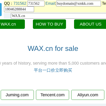
QQ：
731562
Email
:
Te
WAX.cn
HOW TO BUY
ABOUT US
WAX.cn for sale
 years of history, serving more than 5,000 customers an
平台一口价立即购买
Juming.com
Tencent.com
Aliyun.com