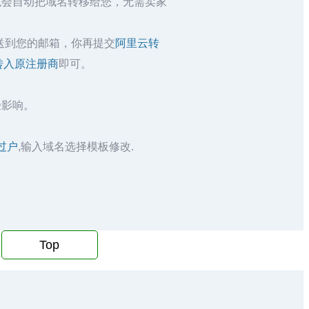
统会自动把域名转移给您，无需卖家
送到您的邮箱，你再提交
阿里云转
转入原注册商
即可。
受影响。
过户
,输入域名选择模板修改.
Top