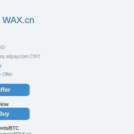
y WAX.cn
SD
my alipay.com CNY
y
Offer
ffer
 Now
Buy
ents/BTC