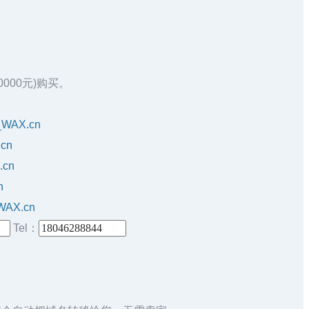
00000元)购买。
o_WAX.cn
.cn
.cn
n
_WAX.cn
Tel：