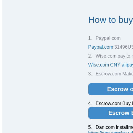
How to bu
1、Paypal.com
Paypal.com
31496U
2、Wise.com pay to 
Wise.com CNY alipa
3、Escrow.com Make 
Escrow o
4、Escrow.com Buy
Escrow 
5、Dan.com Installm