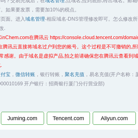
云吗？交易完成后，在
域名管理
,点域名,拉到底部,转出域名。邮
有。如果要发票，需要加10%的税点。
问页面。进入
域名管理
-相应域名-DNS管理修改即可。怎么修改
改.
Chem.com在腾讯云 https://console.cloud.tencent.co
在腾讯云直接将域名过户到您的账号。这个过程是不可撤销的,所
非常感谢。由于域名是虚拟产品,拍之前请确保您在腾讯云查看到域
.
支付宝
，
微信转账
，银行转账，
聚名充值
，易名充值(开户名称：
020000010169 开户银行：招商银行厦门分行营业部)
Juming.com
Tencent.com
Aliyun.com