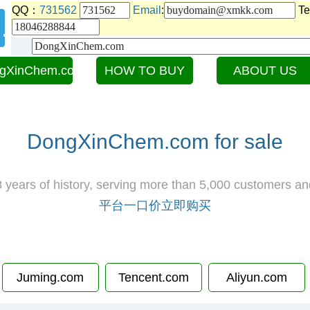
QQ：
731562
Email
:
Te
.com
gXinChem.com
HOW TO BUY
ABOUT US
DongXinChem.com for sale
 years of history, serving more than 5,000 customers an
平台一口价立即购买
Juming.com
Tencent.com
Aliyun.com