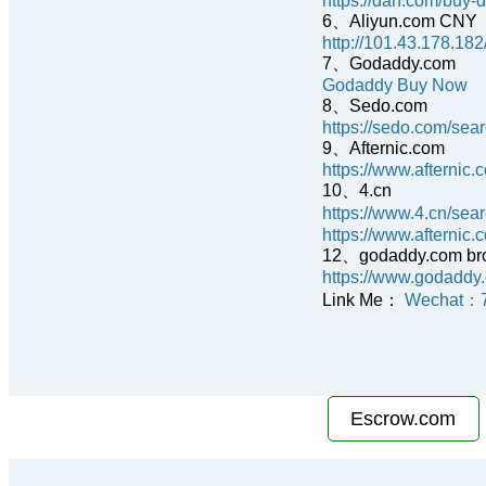
https://dan.com/bu
6、Aliyun.com CNY
http://101.43.178.1
7、Godaddy.com
Godaddy Buy Now
8、Sedo.com
https://sedo.com/se
9、Afternic.com
https://www.afterni
10、4.cn
https://www.4.cn/se
https://www.afterni
12、godaddy.com br
https://www.godadd
Link Me：
Wechat：
Escrow.com