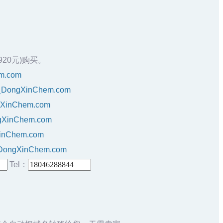
1920元)购买。
em.com
ao_DongXinChem.com
ngXinChem.com
ngXinChem.com
XinChem.com
o_DongXinChem.com
Tel：