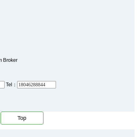
m Broker
Tel：
Top