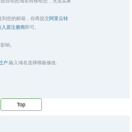
统会自动把域名转移给您，无需卖家
送到您的邮箱，你再提交
阿里云转
转入原注册商
即可。
受影响。
过户
,输入域名选择模板修改.
Top