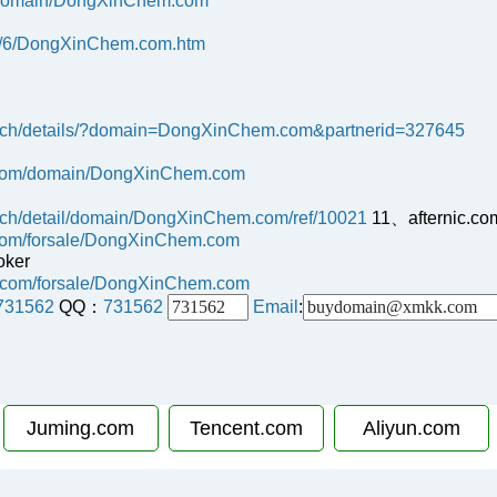
y-domain/DongXinChem.com
82/6/DongXinChem.com.htm
arch/details/?domain=DongXinChem.com&partnerid=327645
c.com/domain/DongXinChem.com
arch/detail/domain/DongXinChem.com/ref/10021
11、afternic.co
c.com/forsale/DongXinChem.com
oker
y.com/forsale/DongXinChem.com
731562
QQ：
731562
Email
:
Juming.com
Tencent.com
Aliyun.com