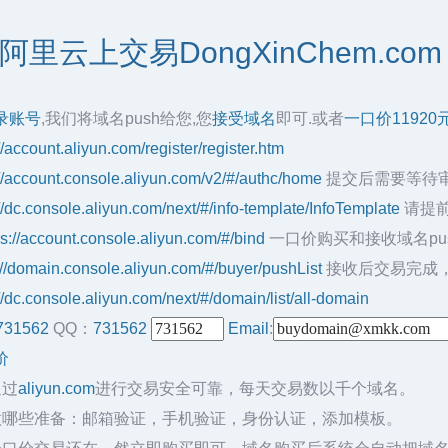
里云上交易DongXinChem.co
录账号
,我们将域名push给您,您
接受域名
即可.或者
一口价11920
//account.aliyun.com/register/register.htm
://account.console.aliyun.com/v2/#/authc/home
提交后需要等待
://dc.console.aliyun.com/next/#/info-template/InfoTemplate
请提前
ps://account.console.aliyun.com/#/bind
一口价购买和接收域名pu
://domain.console.aliyun.com/#/buyer/pushList
接收后交易完成
//dc.console.aliyun.com/next/#/domain/list/all-domain
731562
QQ：
731562
Email
:
价
通过
aliyun.com
进行交易安全可靠，每天交易数以千个域名。
做哪些准备：邮箱验证，手机验证，身份认证，添加模板。