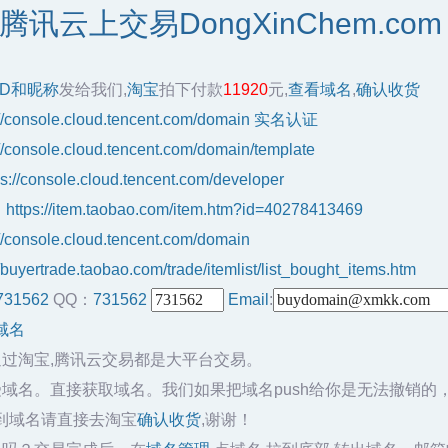
讯云上交易DongXinChem.co
ID和昵称
发给我们,
淘宝
拍下付款
11920
元,
查看域名
,
确认收货
://console.cloud.tencent.com/domain
实名认证
://console.cloud.tencent.com/domain/template
ps://console.cloud.tencent.com/developer
：
https://item.taobao.com/item.htm?id=40278413469
://console.cloud.tencent.com/domain
//buyertrade.taobao.com/trade/itemlist/list_bought_items.htm
731562
QQ：
731562
Email
:
域名
通过淘宝,腾讯云交易都是大平台交易。
域名。直接获取域名。我们如果把域名push给你是无法撤销的
到域名请直接去淘宝
确认收货
,谢谢！