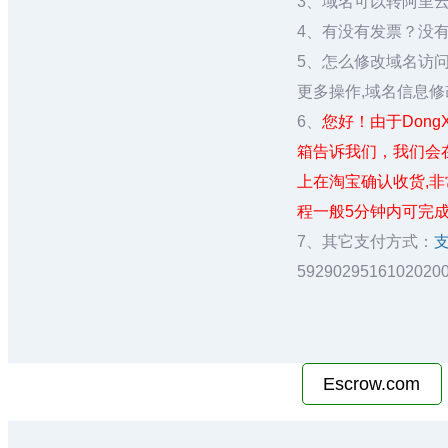
3、域名可以转阿里
4、有没有发票？没
5、怎么修改域名访
更多操作,域名信息修
6、
您好！由于DongXin
箱告诉我们，我们会
上在淘宝确认收货,
程一般5分钟内可完成
7、其它支付方式：
5929029516102
Escrow.com