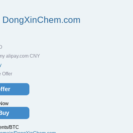
y DongXinChem.com
D
my alipay.com CNY
y
Offer
ffer
 Now
Buy
ents/BTC